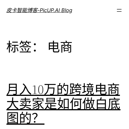
跳
皮卡智能博客-PicUP.AI Blog
至
内
容
标签：
电商
月入10万的跨境电商
大卖家是如何做白底
图的？