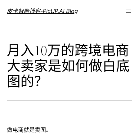
跳
皮卡智能博客-PicUP.AI Blog
至
内
容
月入10万的跨境电商
大卖家是如何做白底
图的？
做电商就是卖图。