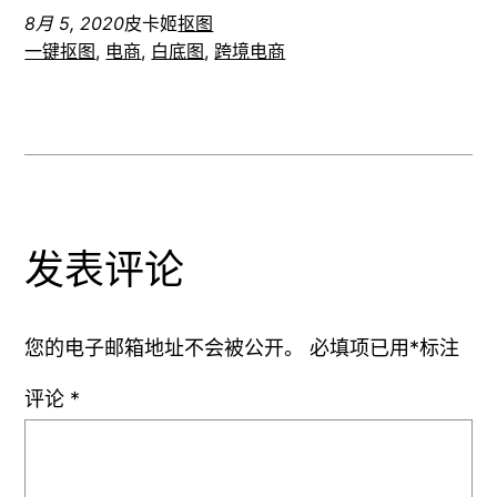
皮卡智能博客-PicUP.AI Blog
Proudly powered by
WordPress