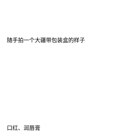
口罩
抠好了，记得填充白底图，把内容放大，要占图片
面积超过85哦
8月 5, 2020
皮卡姬
抠图
一键抠图
, 
电商
, 
白底图
, 
跨境电商