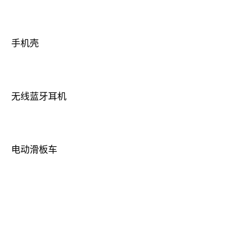
无线蓝牙耳机
电动滑板车
随手拍一个大疆带包装盒的样子
口红、润唇膏
文件盒