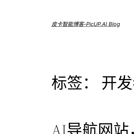
跳
至
内
皮卡智能博客-PicUP.AI Blog
容
标签：
开发
AI导航网