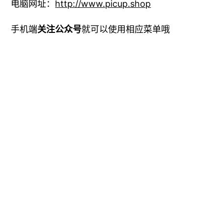
为了新老客户可以更加畅快地体验高清大图和
API，现在推出免费送月卡活动！
用你的
邀请码
去邀请注册，即可享受双重福利
福利1
:
每邀请1人注册送5张永久点数
福利2
：
邀请 5 人注册使用，送 19元 包月卡
邀请 10 人注册使用，送 99元 包月卡
邀请 20 人注册使用，送 399元 包月卡