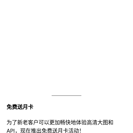
邀请 40 人注册使用，送 699元 包月卡
记得附上你的
邀请码
哦
9月 16, 2020
皮卡姬
寸照
, 
教资考证证件
, 
最美证件照
, 
编辑器
, 
职业资格证
, 
证
件照
上传证件照
, 
中小学教师资格证
, 
二寸证件照
, 
教师资格证
报名
, 
白底证件照
, 
红底证件照
, 
职业资格证
, 
蓝底证件照
, 
证件照
, 
证件照尺寸
, 
资格证