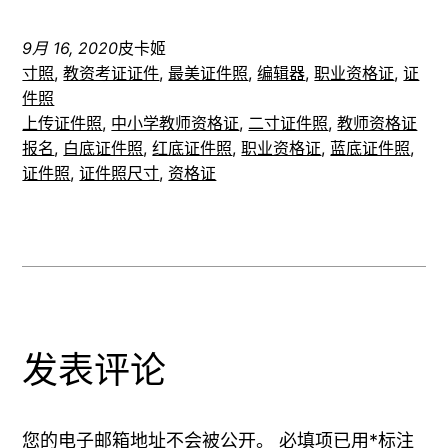
皮卡智能博客-PicUP.AI Blog
Proudly powered by
WordPress