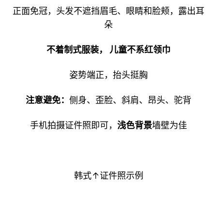
正面免冠，头发不遮挡眉毛、眼睛和脸颊，露出耳
朵
不着制式服装， 儿童不系红领巾
姿势端正，抬头挺胸
注意避免：
侧身、歪脸、斜肩、昂头、驼背
手机拍摄证件照即可，
浅色背景
墙壁为佳
韩式↑证件照示例