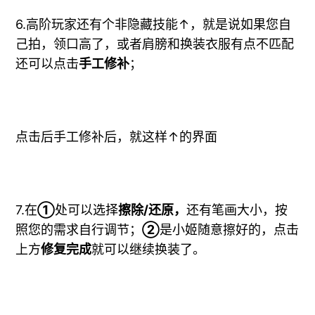
6.高阶玩家还有个非隐藏技能↑，就是说如果您自
己拍，领口高了，或者肩膀和换装衣服有点不匹配
还可以点击
手工修补
；
点击后手工修补后，就这样↑的界面
7.在
①
处可以选择
擦除/还原，
还有笔画大小，按
照您的需求自行调节；
②
是小姬随意擦好的，点击
上方
修复完成
就可以继续换装了。