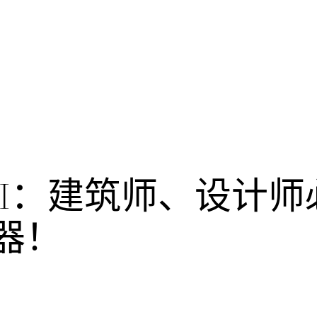
eAI：建筑师、设计
器！