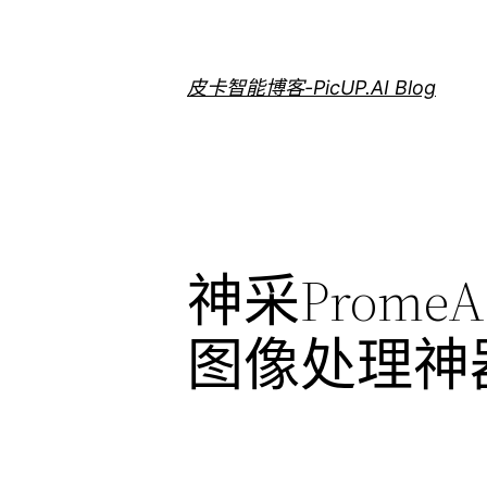
跳
至
内
皮卡智能博客-PicUP.AI Blog
容
神采Prom
图像处理神