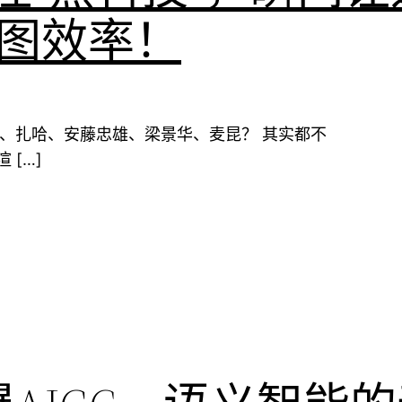
作图效率！
拉、扎哈、安藤忠雄、梁景华、麦昆？ 其实都不
 […]