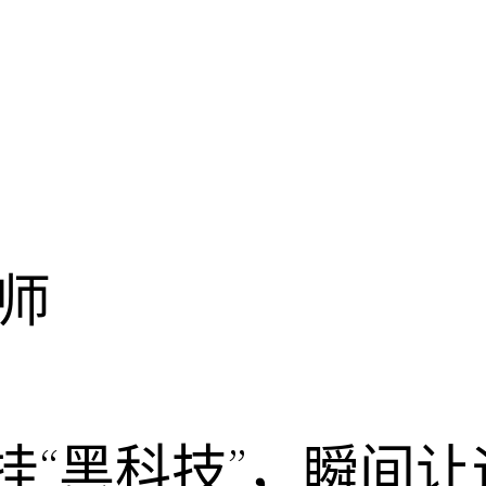
师
挂“黑科技”，瞬间