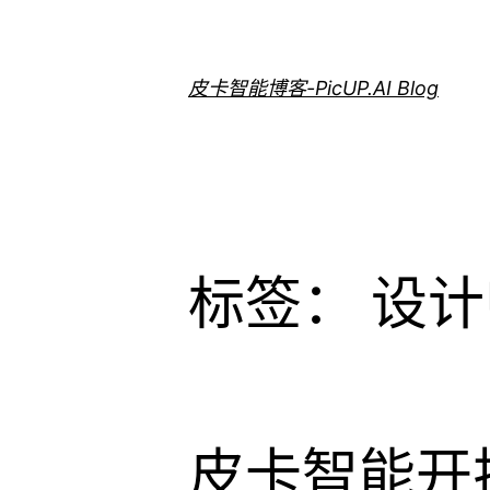
跳
至
内
皮卡智能博客-PicUP.AI Blog
容
标签：
设计
皮卡智能开