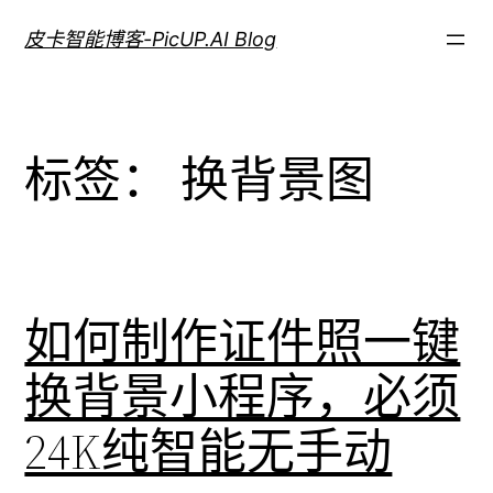
跳
皮卡智能博客-PicUP.AI Blog
至
内
容
标签：
换背景图
如何制作证件照一键
换背景小程序，必须
24K纯智能无手动