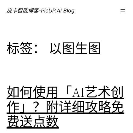
跳
皮卡智能博客-PicUP.AI Blog
至
内
容
标签：
以图生图
如何使用「AI艺术创
作」？附详细攻略免
费送点数