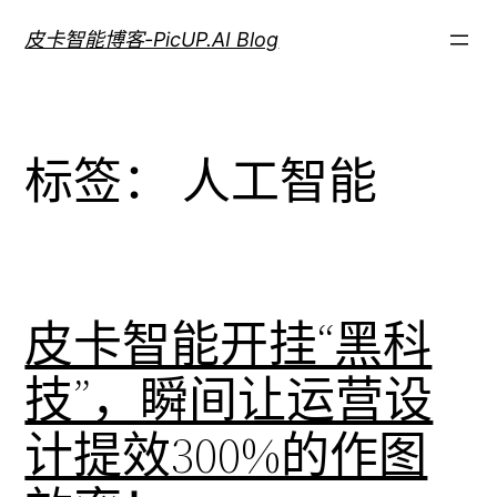
跳
皮卡智能博客-PicUP.AI Blog
至
内
容
标签：
人工智能
皮卡智能开挂“黑科
技”，瞬间让运营设
计提效300%的作图